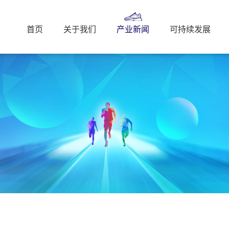
首页
关于我们
产业新闻
可持续发展