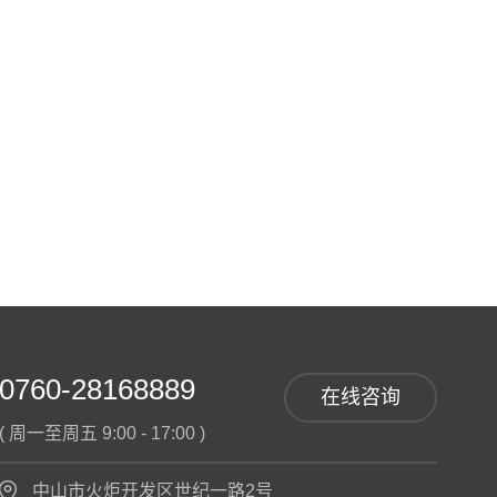
0760-28168889
在线咨询
( 周一至周五 9:00 - 17:00 )
中山市火炬开发区世纪一路2号