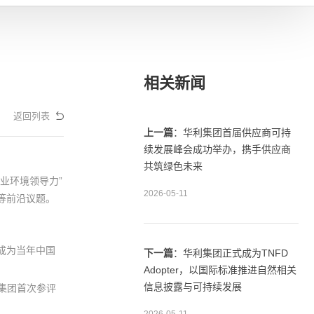
相关新闻
返回列表
上一篇
：
华利集团首届供应商可持
续发展峰会成功举办，携手供应商
共筑绿色未来
业环境领导力”
2026-05-11
等前沿议题。
成为当年中国
下一篇
：
华利集团正式成为TNFD
Adopter，以国际标准推进自然相关
信息披露与可持续发展
集团首次参评
2026-05-11