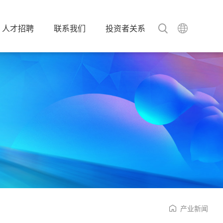
人才招聘
联系我们
投资者关系
产业新闻