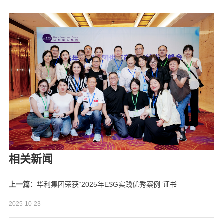
相关新闻
上一篇
：
华利集团荣获“2025年ESG实践优秀案例”证书
2025-10-23