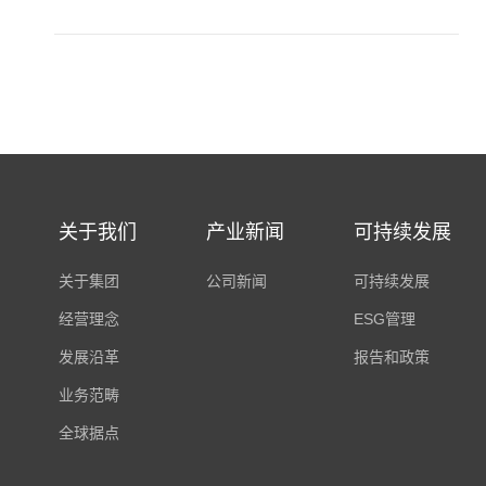
关于我们
产业新闻
可持续发展
关于集团
公司新闻
可持续发展
经营理念
ESG管理
发展沿革
报告和政策
业务范畴
全球据点