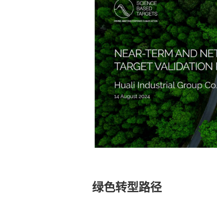
绿色转型路径