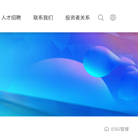
人才招聘
联系我们
投资者关系
ESG管理