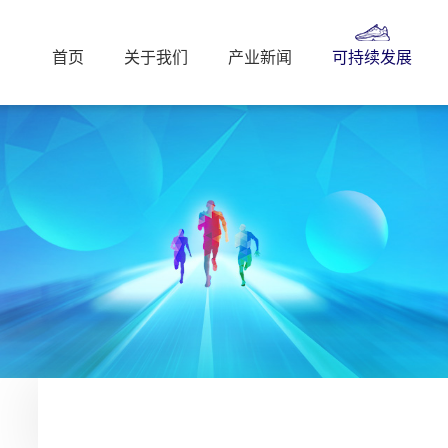
首页
关于我们
产业新闻
可持续发展