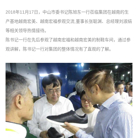
2018年11月17日，中山市委书记陈旭东一行莅临集团在越南的生
产基地越南宏美、越南宏福参观交流,董事长张聪渊、总经理刘淑绢
等相关领导热情接待。
陈书记一行在先后参观了越南宏福和越南宏美的制鞋车间，通过参
观讲解，陈书记一行对集团的整体情况有了直观的了解。