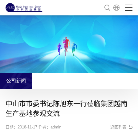
公司新闻
中山市市委书记陈旭东一行莅临集团越南
生产基地参观交流
日期：2018-11-17
作者：admin
返回列表