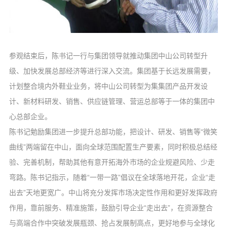
参观结束后，陈书记一行与集团领导就推动集团中山公司转型升
级、加快发展总部经济等进行深入交流。集团基于长远发展需要，
计划整合境内外鞋业业务，将中山公司转型为集集团产品开发设
计、新材料研发、销售、供应链管理、营运总部等于一体的集团中
心总部企业。
陈书记勉励集团进一步提升总部功能，把设计、研发、销售等“微笑
曲线”两端留在中山，面向全球范围配置生产要素，同时积极总结经
验、完善机制，帮助其他有意开拓海外市场的企业规避风险、少走
弯路。陈书记指示，随着“一带一路”倡议在全球落地开花，企业“走
出去”天地更宽广。中山将充分发挥市场决定性作用和更好发挥政府
作用，靠前服务、精准施策，鼓励引导企业“走出去”，在资源整合
与高端合作中突破发展瓶颈、抢占发展制高点，更好地参与全球化